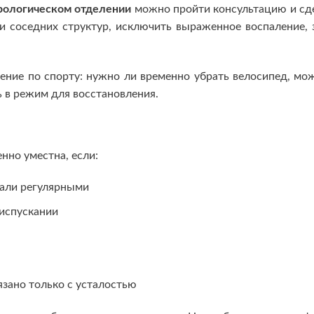
рологическом отделении
можно пройти консультацию и сд
и соседних структур, исключить выраженное воспаление,
ение по спорту: нужно ли временно убрать велосипед, мо
ь в режим для восстановления.
нно уместна, если:
тали регулярными
еиспускании
язано только с усталостью