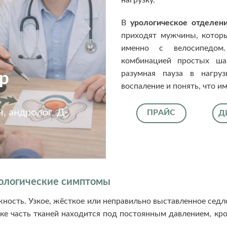
В
урологическое отделен
приходят мужчины, котор
именно с велосипедом
комбинацией простых шаг
разумная пауза в нагруз
р
воспаление и понять, что и
, андролог, Д-
ПРАЙС
Д
рологические симптомы
ность. Узкое, жёсткое или неправильно выставленное седло
ке часть тканей находится под постоянным давлением, кро