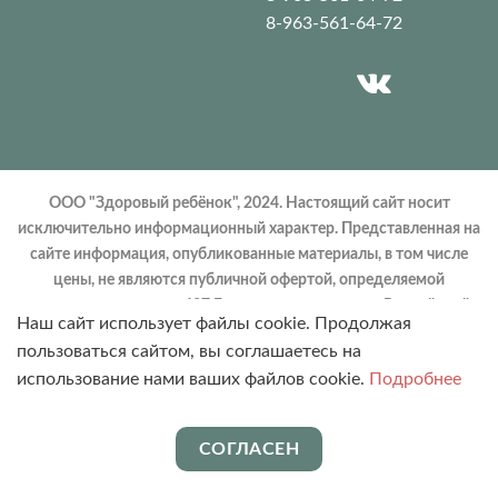
8-963-561-64-72
ООО "Здоровый ребёнок", 2024. Настоящий сайт носит
исключительно информационный характер. Представленная на
сайте информация, опубликованные материалы, в том числе
цены, не являются публичной офертой, определяемой
положениями статьи 437 Гражданского кодекса Российской
Наш сайт использует файлы cookie. Продолжая
Федерации. Запрещено использование материалов сайта без
пользоваться сайтом, вы соглашаетесь на
согласия его авторов и ссылки на сайт.
использование нами ваших файлов cookie.
Подробнее
ИМЕЮТСЯ ПРОТИВОПОКАЗАНИЯ.
НЕОБХОДИМА КОНСУЛЬТАЦИЯ
СПЕЦИАЛИСТА. СКИДКИ И АКЦИИ
СОГЛАСЕН
НЕ ДУБЛИРУЮТСЯ