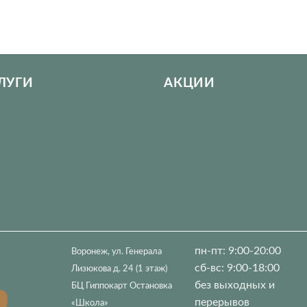
ЛУГИ
АКЦИИ
пн-пт: 9:00-20:00
Воронеж, ул. Генерала
сб-вс: 9:00-18:00
Лизюкова д. 24 (1 этаж)
без выходных и
БЦ Гиппокарт Остановка
перерывов
«Школа»